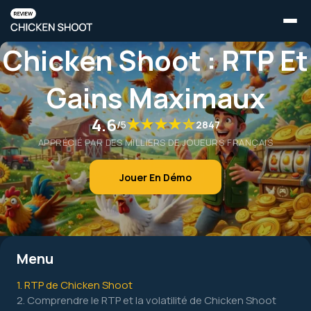
Chicken Shoot : RTP Et
Gains Maximaux
4.6
/
5
2847
APPRÉCIÉ PAR DES MILLIERS DE JOUEURS FRANÇAIS
Jouer En Démo
Menu
1. RTP de Chicken Shoot
2. Comprendre le RTP et la volatilité de Chicken Shoot