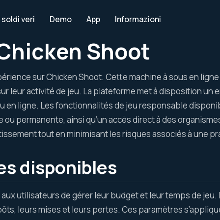
soldi veri
Demo
App
Informazioni
 Chicken Shoot
xpérience sur Chicken Shoot. Cette machine à sous en lign
ur leur activité de jeu. La plateforme met à disposition un
eu en ligne. Les fonctionnalités de jeu responsable disponi
e ou permanente, ainsi qu’un accès direct à des organism
ertissement tout en minimisant les risques associés à une p
tes disponibles
x utilisateurs de gérer leur budget et leur temps de jeu. 
ôts, leurs mises et leurs pertes. Ces paramètres s’appl