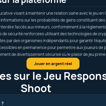
tive visant à maintenir une relation saine avec le jeu en 
es informations sur les probabilités de gains constituent d
 interdire l’accès aux mineurs, conformément à la réglement
es de sécurité renforcées utilisant des technologies de cr
tés par des organismes indépendants pour garantir l’équité
accessibles en permanence pour permettre aux joueurs de p
ent de divertissement sécurisé où le plaisir de jeu prime 
Jouer en argent réel
es sur le Jeu Respon
Shoot
 ?