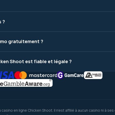
s ?
émo gratuitement ?
en Shoot est fiable et légale ?
ino en ligne Chicken Shoot. Il n’est affilié à aucun casino ni à ses