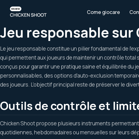
Come giocare
Con 
Jeu responsable sur
Le jeu responsable constitue un pilier fondamental de l’e
qui permettent aux joueurs de maintenir un contrôle total s
conçus pour garantir une pratique saine et équilibrée du j
personnalisables, des options d’auto-exclusion temporair
des joueurs. L’objectif principal reste de préserver le div
Outils de contrôle et limi
Chicken Shoot propose plusieurs instruments permettant au
quotidiennes, hebdomadaires ou mensuelles sur leurs dép