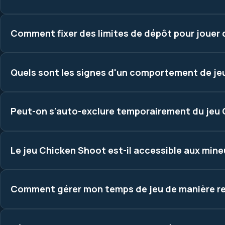
Comment fixer des limites de dépôt pour jouer 
Quels sont les signes d'un comportement de je
Peut-on s'auto-exclure temporairement du jeu 
Le jeu Chicken Shoot est-il accessible aux mine
Comment gérer mon temps de jeu de manière r