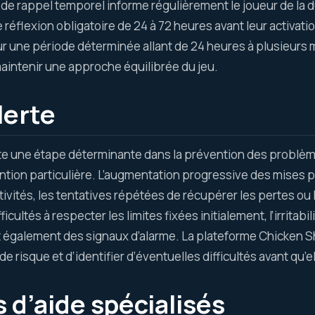
 de rappel temporel informe régulièrement le joueur de la 
 réflexion obligatoire de 24 à 72 heures avant leur activati
 une période déterminée allant de 24 heures à plusieurs m
aintenir une approche équilibrée du jeu.
lerte
 une étape déterminante dans la prévention des problèmes
tion particulière. L’augmentation progressive des mises po
vités, les tentatives répétées de récupérer les pertes ou l’
tés à respecter les limites fixées initialement, l’irritabilit
ent également des signaux d’alarme. La plateforme Chicken S
 risque et d’identifier d’éventuelles difficultés avant qu’e
d’aide spécialisés