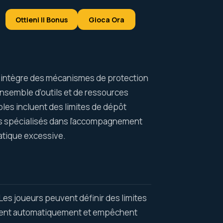
Ottieni Il Bonus
Gioca Ora
e intègre des mécanismes de protection
 ensemble d’outils et de ressources
bles incluent des limites de dépôt
es spécialisés dans l’accompagnement
ratique excessive.
Les joueurs peuvent définir des limites
iquent automatiquement et empêchent